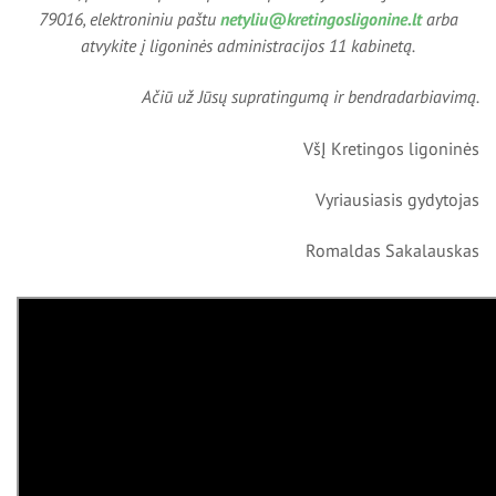
79016, elektroniniu paštu
netyliu@kretingosligonine.lt
arba
atvykite į ligoninės administracijos 11 kabinetą.
Ačiū už Jūsų supratingumą ir bendradarbiavimą.
VšĮ Kretingos ligoninės
Vyriausiasis gydytojas
Romaldas Sakalauskas