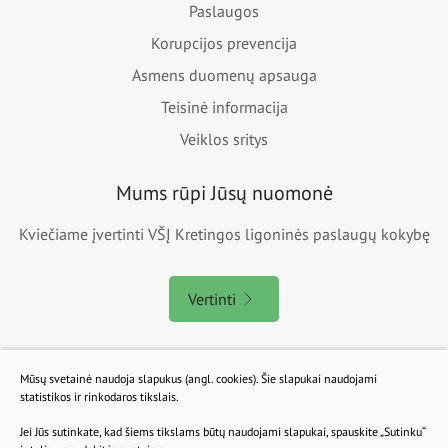
Paslaugos
Korupcijos prevencija
Asmens duomenų apsauga
Teisinė informacija
Veiklos sritys
Mums rūpi Jūsų nuomonė
Kviečiame įvertinti VŠĮ Kretingos ligoninės paslaugų kokybę
Vertinti
Mūsų svetainė naudoja slapukus (angl. cookies). Šie slapukai naudojami
Kretingos Ligoninė tvarkosi - Atsiprašome už galimus
statistikos ir rinkodaros tikslais.
nesklandumus
Jei Jūs sutinkate, kad šiems tikslams būtų naudojami slapukai, spauskite „Sutinku“