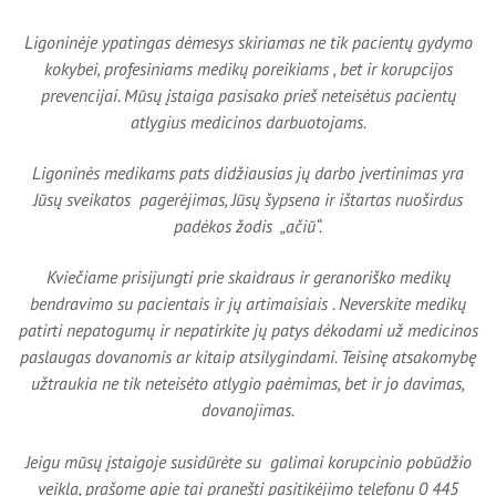
Smurto ir Priekabiavimo prevencijos politika
Ligoninėje ypatingas dėmesys skiriamas ne tik pacientų gydymo
kokybei, profesiniams medikų poreikiams , bet ir korupcijos
prevencijai. Mūsų įstaiga pasisako prieš neteisėtus pacientų
atlygius medicinos darbuotojams.
Ligoninės medikams pats didžiausias jų darbo įvertinimas yra
Jūsų sveikatos pagerėjimas, Jūsų šypsena ir ištartas nuoširdus
padėkos žodis „ačiū“.
Kviečiame prisijungti prie skaidraus ir geranoriško medikų
bendravimo su pacientais ir jų artimaisiais . Neverskite medikų
patirti nepatogumų ir nepatirkite jų patys dėkodami už medicinos
paslaugas dovanomis ar kitaip atsilygindami. Teisinę atsakomybę
užtraukia ne tik neteisėto atlygio paėmimas, bet ir jo davimas,
dovanojimas.
Jeigu mūsų įstaigoje susidūrėte su galimai korupcinio pobūdžio
veikla, prašome apie tai pranešti pasitikėjimo telefonu 0 445